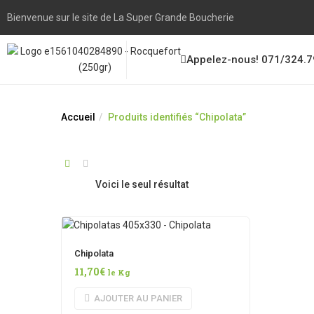
principal
Bienvenue sur le site de La Super Grande Boucherie
Appelez-nous! 071/324.7
Accueil
Produits identifiés “Chipolata”
Voici le seul résultat
Chipolata
11,70
€
le Kg
AJOUTER AU PANIER