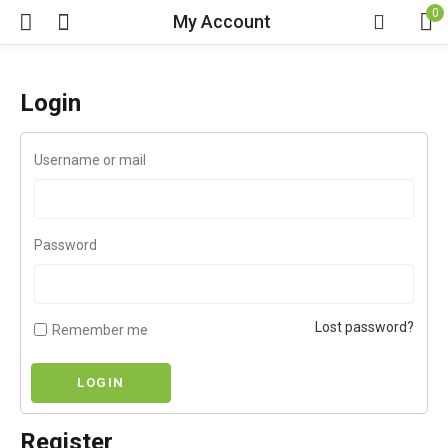
0
My Account
[vc_row][vc_column]
principal
Login
Username or mail
Password
Lost password?
Remember me
LOGIN
Register