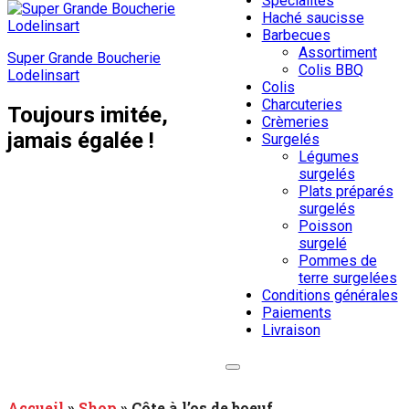
Spécialités
Haché saucisse
Barbecues
Assortiment
Super Grande Boucherie
Colis BBQ
Lodelinsart
Colis
Charcuteries
Toujours imitée,
Crèmeries
jamais égalée !
Surgelés
Légumes
surgelés
Plats préparés
surgelés
Poisson
surgelé
Pommes de
terre surgelées
Conditions générales
Paiements
Livraison
Accueil
»
Shop
»
Côte à l’os de boeuf