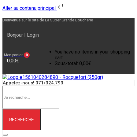
Aller au contenu principal
Bienvenue sur le site de La Super Grande Boucherie
Bonjour
| Login
You have no items in your shopping
Mon panier
0
cart
0,00
€
Sous-total:
0,00
€
Appelez-nous! 071/324.793
RECHERCHE